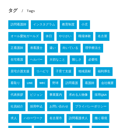
タグ
Tags
訪問看護師
インスタグラム
教育制度
小児
オール愛知ガールズ
休日
やりがい
職場体験
名古屋
正看護師
准看護士
違い
向いている
理学療法士
在宅看護
ヘルパー
大切なこと
難しさ
必要性
居宅介護支援
リハビリ
子育て支援
地域貢献
福利厚生
看取り
LINE
WBC
野球
訪問看護
看護師
会社概要
代表挨拶
ビジョン
事業案内
求める人物像
採用Q&A
社員紹介
採用申込
お問い合わせ
プライバシーポリシー
求人
ハローワーク
名古屋市
訪問看護求人
働く環境